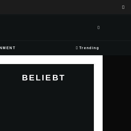
INMENT
Trending
BELIEBT
INSTAGRAM-HASHTAGS FÜR MEHR
REICHWEITE
INSTAGRAM-ACCOUNT